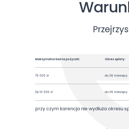
Warunk
Przejrzy
Maksymalna kwota pożyczki:
Okres spłaty:
75 000 zł
do 36 miesięcy
Do 10 000 zł
do 36 miesięcy
przy czym karencja nie wydłuża okresu sp