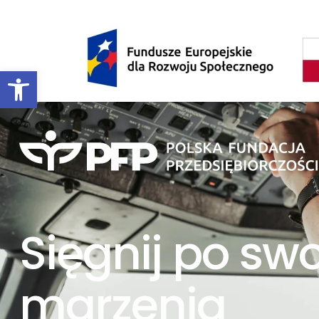
Open toolbar
Sięgnij po sw
marzenia