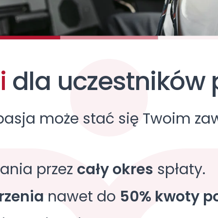
i
dla uczestników 
pasja może stać się Twoim z
ania przez
cały okres
spłaty.
zenia
nawet do
50% kwoty po