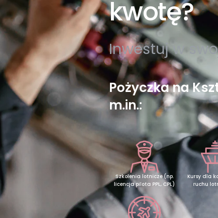
kwotę?
Inwestuj w swoj
Pożyczka na Ksz
m.in.:
Szkolenia lotnicze (np.
Kursy dla k
licencja pilota PPL, CPL)
ruchu lot