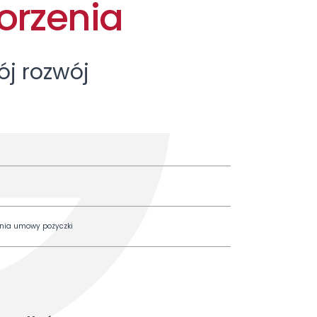
rzenia
ój rozwój
enia umowy pożyczki