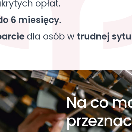
ukrytych opłat.
do 6 miesięcy
.
arcie
dla osób w
trudnej sytu
Na co m
przeznac