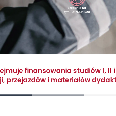
Szkolenia na
symulatorach lotu
jmuje finansowania studiów I, II i 
cji, przejazdów i materiałów dydak