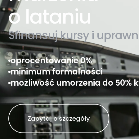
o lataniu
Sfinansuj kursy i uprawn
oprocentowanie 0%
minimum formalności
możliwość umorzenia do 50% k
Zapytaj o szczegóły