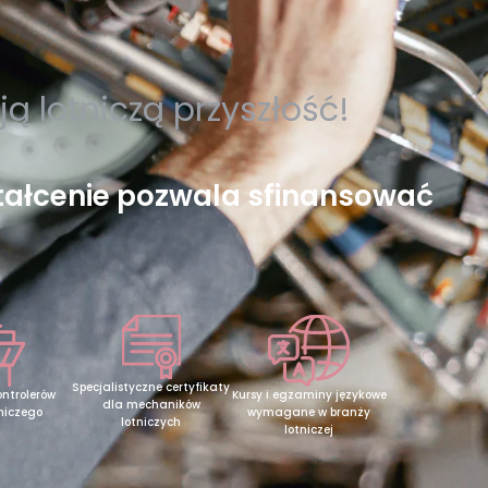
ą lotniczą przyszłość!
tałcenie pozwala sfinansować
Specjalistyczne certyfikaty
Kursy i egzaminy językowe
ontrolerów
dla mechaników
wymagane w branży
niczego
lotniczych
lotniczej