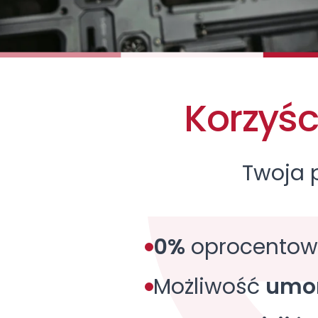
Korzyśc
Twoja 
0%
oprocentow
Możliwość
umor