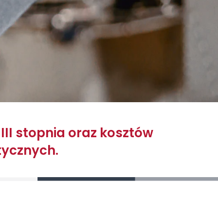
III stopnia oraz kosztów
tycznych.