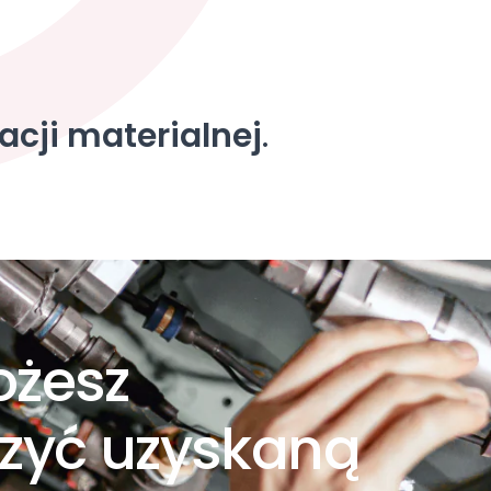
acji materialnej
.
ożesz
zyć uzyskaną