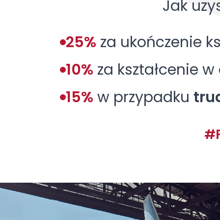
Jak uzy
25%
za ukończenie ks
10%
za kształcenie w
15%
w przypadku
tru
#F