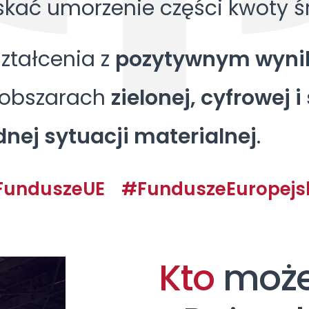
skać umorzenie części kwoty 
ztałcenia z
pozytywnym wyni
 obszarach
zielonej, cyfrowej 
dnej sytuacji materialnej
.
unduszeUE #FunduszeEuropejsk
Kto
moż