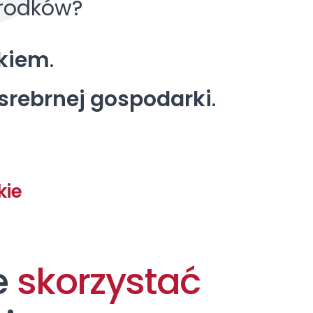
środków?
kiem
.
i srebrnej gospodarki
.
ie
e
skorzystać