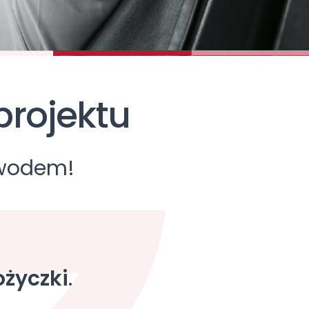
projektu
awodem!
życzki
.